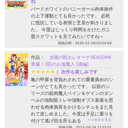
ね
バードホワイトのバニーガール肉体操作
の上下運動とても良かったです。 必死
に抵抗している表情と芝居が刺さりまし
た。 今度はじっくり時間をかけたガニ
股スクワットを見てみたいですね～
投稿日時：2025-02-09 00:04:09
作品：
太陽の戦士レオーナSEASONⅡ
脅威！3匹のお伽魔人 [後編]
★
★
★
★
★
｜
次作も楽しみです
亀の甲羅を背負わされての重量責めのシ
ーンがとても良かったです。 以前のシ
リーズの筋肉魔人ペイン＆ゲインのダン
ベルの強制筋トレや強制ギブス装着を思
わせる肉体負荷をかけるシチュをまた見
れて楽しめました。今度は手足に重りを
>>>全文を見る
付けて逃げ回る所もある
投稿日時：2023-09-24 23:53:01