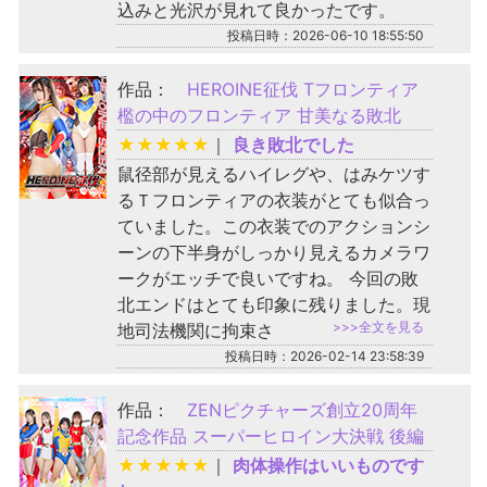
込みと光沢が見れて良かったです。
投稿日時：2026-06-10 18:55:50
作品：
HEROINE征伐 Tフロンティア
檻の中のフロンティア 甘美なる敗北
★
★
★
★
★
｜
良き敗北でした
鼠径部が見えるハイレグや、はみケツす
るＴフロンティアの衣装がとても似合っ
ていました。この衣装でのアクションシ
ーンの下半身がしっかり見えるカメラワ
ークがエッチで良いですね。 今回の敗
北エンドはとても印象に残りました。現
>>>全文を見る
地司法機関に拘束さ
投稿日時：2026-02-14 23:58:39
作品：
ZENピクチャーズ創立20周年
記念作品 スーパーヒロイン大決戦 後編
★
★
★
★
★
｜
肉体操作はいいものです