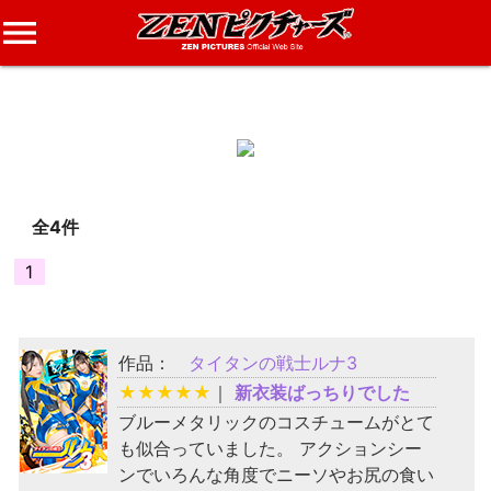
menu
しんす
さんのレビュー
全4件
1
作品：
タイタンの戦士ルナ3
★
★
★
★
★
｜
新衣装ばっちりでした
ブルーメタリックのコスチュームがとて
も似合っていました。 アクションシー
ンでいろんな角度でニーソやお尻の食い