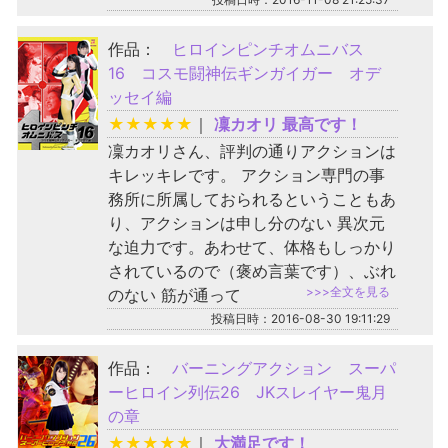
作品：
ヒロインピンチオムニバス
16 コスモ闘神伝ギンガイガー オデ
ッセイ編
★
★
★
★
★
｜
凜カオリ 最高です！
凜カオリさん、評判の通りアクションは
キレッキレです。 アクション専門の事
務所に所属しておられるということもあ
り、アクションは申し分のない 異次元
な迫力です。あわせて、体格もしっかり
されているので（褒め言葉です）、ぶれ
>>>全文を見る
のない 筋が通って
投稿日時：2016-08-30 19:11:29
作品：
バーニングアクション スーパ
ーヒロイン列伝26 JKスレイヤー鬼月
の章
★
★
★
★
★
｜
大満足です！