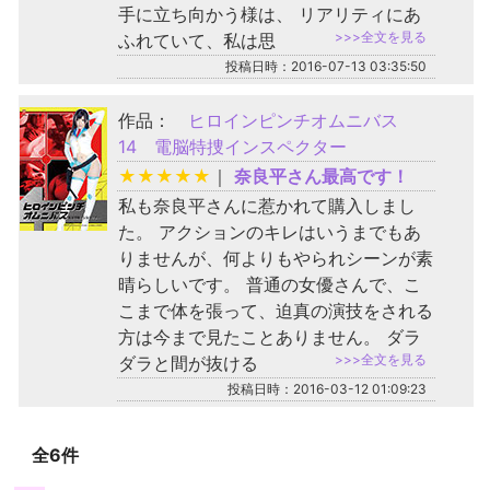
手に立ち向かう様は、 リアリティにあ
>>>全文を見る
ふれていて、私は思
投稿日時：2016-07-13 03:35:50
作品：
ヒロインピンチオムニバス
14 電脳特捜インスペクター
★
★
★
★
★
｜
奈良平さん最高です！
私も奈良平さんに惹かれて購入しまし
た。 アクションのキレはいうまでもあ
りませんが、何よりもやられシーンが素
晴らしいです。 普通の女優さんで、こ
こまで体を張って、迫真の演技をされる
方は今まで見たことありません。 ダラ
>>>全文を見る
ダラと間が抜ける
投稿日時：2016-03-12 01:09:23
全6件