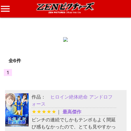
menu
なしな
さんのレビュー
全6件
1
作品：
ヒロイン絶体絶命 アンドロフ
ォース
★
★
★
★
★
｜
最高傑作
ピンチの連続でしかもテンポもよく間延
び感もなかったので、とても見やすかっ