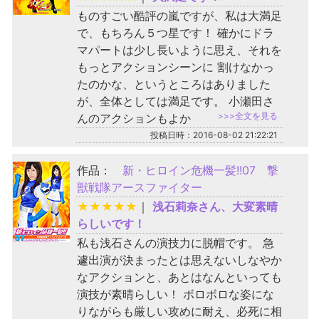
ものすごい酷評の嵐ですが、私は大満足
で、もちろん５つ星です！ 確かにドラ
マパートは少し長いように思え、それを
もっとアクションシーンに 割けなかっ
たのかな、というところはありました
が、全体としては満足です。 小瀬田さ
>>>全文を見る
んのアクションもよか
投稿日時：2016-08-02 21:22:21
作品：
新・ヒロイン危機一髪!!07 撃
獣戦隊アースファイター
★
★
★
★
★
｜
浅石莉奈さん、大変素晴
らしいです！
私も浅石さんの演技力に脱帽です。 急
遽出演が決まったとは思えないしなやか
なアクションと、あとはなんといっても
演技が素晴らしい！ ボロボロな姿にな
りながらも厳しい攻めに耐え、必死に相