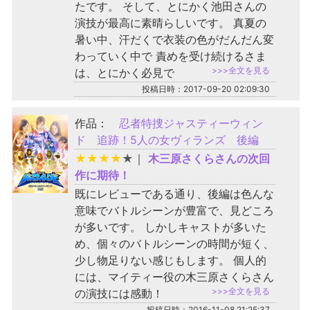
たです。 そして、とにかく池田さんの
演技が最高に素晴らしいです。 真夏の
暑い中、汗だくで衣装の色がだんだん変
わっていく中で 責めを受け続けるさま
>>>全文を見る
は、とにかく必見で
投稿日時：2017-09-20 02:09:30
作品：
忍者特捜ジャスティーウィン
ド 追跡！5人の女ヴィランズ 後編
★
★
★
★
★
｜
木三原さくらさんの次回
作に期待！
既にレビューである通り、後編は色んな
意味でバトルシーンが豊富で、見どころ
が多いです。 しかしキャストが多いた
め、個々のバトルシーンの時間が短く、
少し物足りない感じもします。 個人的
には、マイティー役の木三原さくらさん
>>>全文を見る
の演技には感動！
投稿日時：2016-11-08 21:25:37