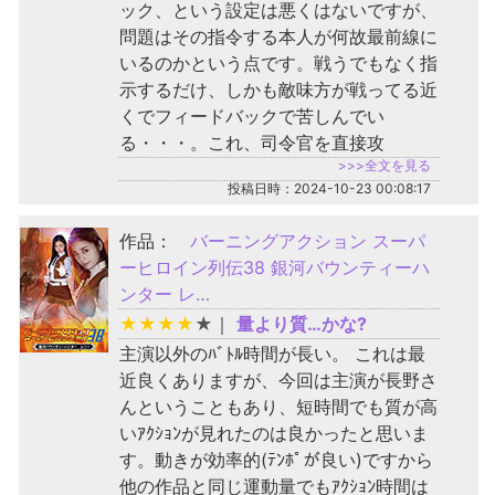
ック、という設定は悪くはないですが、
問題はその指令する本人が何故最前線に
いるのかという点です。戦うでもなく指
示するだけ、しかも敵味方が戦ってる近
くでフィードバックで苦しんでい
る・・・。これ、司令官を直接攻
>>>全文を見る
投稿日時：2024-10-23 00:08:17
作品：
バーニングアクション スーパ
ーヒロイン列伝38 銀河バウンティーハ
ンター レ…
★
★
★
★
★
｜
量より質…かな?
主演以外のﾊﾞﾄﾙ時間が長い。 これは最
近良くありますが、今回は主演が長野さ
んということもあり、短時間でも質が高
いｱｸｼｮﾝが見れたのは良かったと思いま
す。動きが効率的(ﾃﾝﾎﾟが良い)ですから
他の作品と同じ運動量でもｱｸｼｮﾝ時間は