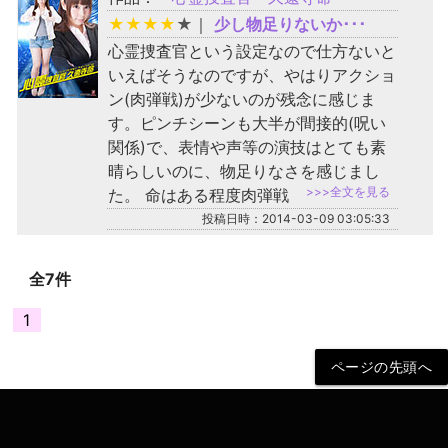
★
★
★
★
★
｜
少し物足りないか･･･
心霊捜査官という設定なので仕方ないと
いえばそうなのですが、やはりアクショ
ン(肉弾戦)が少ないのが残念に感じま
す。ピンチシーンも大半が間接的(呪い
関係)で、表情や声等の演技はとても素
晴らしいのに、物足りなさを感じまし
>>>全文を見る
た。 命はある程度肉弾戦
投稿日時：2014-03-09 03:05:33
全7件
1