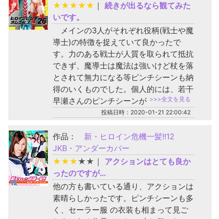
★
★
★
★
★
｜
続きが出るなら観てみた
いです。
メインの3人がそれぞれ役柄(戦士や魔
導士)の特徴を捉えていて良かったで
す。力のある戦士が人質を取られて抵抗
できず、魔導士は魔法は強いけど杖を落
とされて無力になる等ピンチシーンも納
得のいくものでした。個人的には、若干
>>>全文を見る
早瀬さんのピンチシーンが
投稿日時：2020-01-21 22:00:42
作品：
新・ヒロイン危機一髪!!12
JKB・アンダーカバー
★
★
★
★
★
｜
アクションはとても良か
ったのですが…
他の方も書いている通り、アクションは
素晴らしかったです。ピンチシーンも多
く、セーラー服 の衣装も相まって見ご