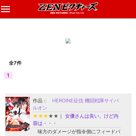
menu
SAW
さんのレビュー
全7件
1
作品：
HEROINE征伐 機闘戦隊サイバ
ルオン
★
★
★
★
★
｜
女優さんは良い、けど内
容は・・・
味方のダメージが指令側にフィードバ