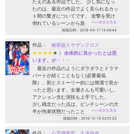
たえのある作品でした。 少し気になっ
たのは、最近の作品でよく見られるカッ
ト間の繋ぎについてです。 攻撃を受け
>>>全文を見る
倒れているシーンから急
投稿日時：2018-04-17 13:49:44
作品：
秘密超人サザンクロス
★
★
★
★
★
｜
全体的に良かったとは思
います。が・・・
最近の作品のようにダラダラとドラマ
パートが続くこともなく(必要最低
限）、割とストーリー的には簡潔で良か
ったと思います。女優さんも可愛いし、
アクション含む演技も上手でした。
少し残念だった点は、ピンチシーンの大
>>>全文を見る
半が拘束状態だったこと
投稿日時：2016-12-13 02:51:23
作品：
心霊捜査官 久遠寺命