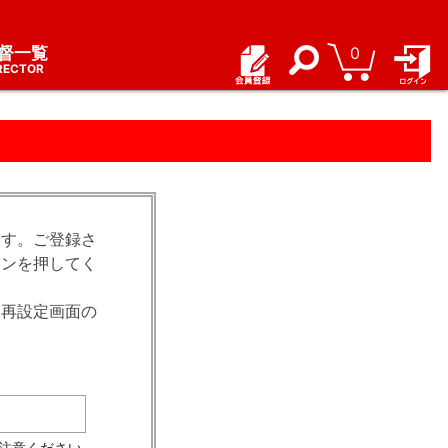
督一覧
0
RECTOR
ます。ご登録さ
タンを押してく
ド再設定画面の
注意ください。