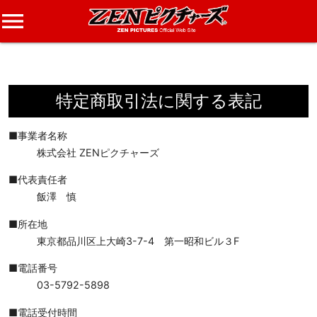
menu
特定商取引法に関する表記
■事業者名称
株式会社 ZENピクチャーズ
■代表責任者
飯澤 慎
■所在地
東京都品川区上大崎3-7-4 第一昭和ビル３F
■電話番号
03-5792-5898
■電話受付時間