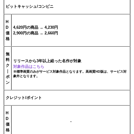
ビットキャッシュ/コンビニ
H
D
4,620円の商品 → 4,230円
価
2,900円の商品 → 2,660円
格
無
料
リリースから3年以上経った名作が対象
ク
対象作品はこちら
｜
※標準画質のみがサービス対象作品となります。高画質HD版は、サービス対
象外となります。
ポ
ン
クレジット/ポイント
H
D
-
価
格