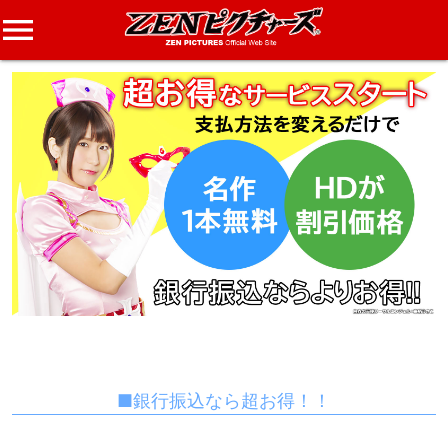
menu
■銀行振込なら超お得！！