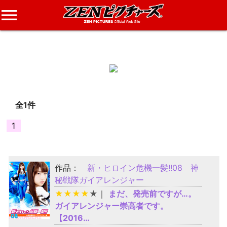
menu
剣藻ほろろ
さんのレビュー
全1件
1
作品：
新・ヒロイン危機一髪!!08 神
秘戦隊ガイアレンジャー
★
★
★
★
★
｜
まだ、発売前ですが…。
ガイアレンジャー崇高者です。
【2016…