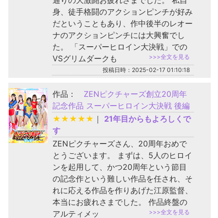
通りの大激闘お疲れさまでした。 私自
身、徒手格闘のアクションピンチが好み
だということもあり、作中後半のレオー
ナのアクションピンチには大興奮でし
た。 「スーパーヒロイン大決戦」での
>>>全文を見る
VSグリムダークも
投稿日時：2025-02-17 01:10:18
作品：
ZENピクチャーズ創立20周年
記念作品 スーパーヒロイン大決戦 後編
★
★
★
★
★
｜
21年目からもよろしくで
す
ZENピクチャーズさん、20周年おめで
とうございます。 まずは、5人のヒロイ
ンを起用して、かつ20周年という節目
の記念作という難しい作品を任され、そ
れに応える作品を作りあげた江原監督、
本当にお疲れさまでした。 作品終盤の
>>>全文を見る
アルティメッ