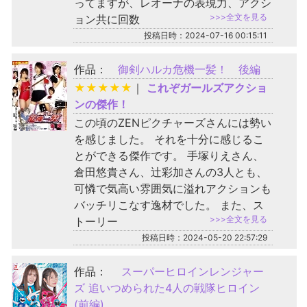
ってますが、レオーナの表現力、アクシ
>>>全文を見る
ョン共に回数
投稿日時：2024-07-16 00:15:11
作品：
御剣ハルカ危機一髪！ 後編
★
★
★
★
★
｜
これぞガールズアクショ
ンの傑作！
この頃のZENピクチャーズさんには勢い
を感じました。 それを十分に感じるこ
とができる傑作です。 手塚りえさん、
倉田悠貴さん、辻彩加さんの3人とも、
可憐で気高い雰囲気に溢れアクションも
バッチリこなす逸材でした。 また、ス
>>>全文を見る
トーリー
投稿日時：2024-05-20 22:57:29
作品：
スーパーヒロインレンジャー
ズ 追いつめられた4人の戦隊ヒロイン
(前編)