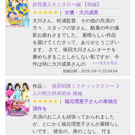
妖怪魔人オニタロー編 【前編】
★
★
★
★
★
｜
女優・大川成美
大川さん、松浦監督、その他の共演の
方々、スタッフの皆さん、酷暑の中の撮
影お疲れさまでした。 素晴らしい作品
を届けてくださって、ありがとうござい
ます。 さて、毎回大川さんレオーナを
褒めちぎることしかしない私ですが、今
>>>全文を見る
作は特に大川成美さんの
投稿日時：2025-09-11 22:54:54
作品：
推星戦隊ミスティックスリー 3
人の戦士絶体絶命 後編
★
★
★
★
★
｜
福元理恵子さんの単独主
演作を
共演のお二人も頑張っておられました
が、とにかく福元理恵子さんが素晴らし
いです。 彼女の、身のこなし、佇ま