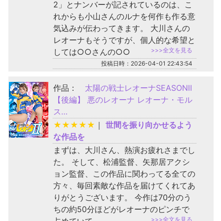
2」とナンバーが記されているのは、こ
れからも小山さんのルナを何作も作る意
気込みが伝わってきます。 大川さんの
レオーナもそうですが、個人的な希望と
>>>全文を見る
しては○○さんの○○
投稿日時：2026-04-01 22:43:54
作品：
太陽の戦士レオーナSEASONⅡ
【後編】 悪のレオーナ レオーナ・モル
ス…
★
★
★
★
★
｜
世間を振り向かせるよう
な作品を
まずは、大川さん、熱演お疲れさまでし
た。 そして、松浦監督、矢那居アクシ
ョン監督、この作品に関わってる全ての
方々、毎回素敵な作品を届けてくれてあ
りがとうございます。 今作は70分のう
ちの約50分ほどがレオーナのピンチで
>>>全文を見る