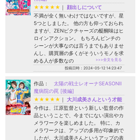
★
★
★
★
★
｜
顔出しについて
不満が全く無いわけではないですが、星
5つとしました。 他の方も仰っておられ
ますが、ZENピクチャーズの醍醐味はヒ
ロインアクション。 もちろんピンチの
シーンが大事なのは言うまでもありませ
んし、購買層の多くがそういうモノを求
>>>全文を見る
める人が多数なの
投稿日時：2024-05-12 14:23:47
作品：
太陽の戦士レオーナSEASONⅡ
魔病院の罠 [後編]
★
★
★
★
★
｜
大川成美さんという才能
今作は、江原監督という新しい監督の作
品ということで、今までにない演出やカ
メラワークを楽しめました。 特に、カ
メラワークは、アップの多用が印象的で
したが、大川成美さんというアップの表