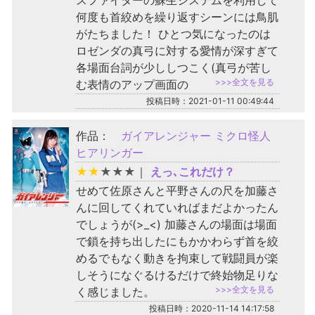
スファイターの蘇生システムを利用して
何度も首絞めを繰り返すシーンには鳥肌
がたちました！ ひとつ気になったのは
ロゼンダの真弓に対する愛情が深すぎて
各場面台詞が少ししつこく(真弓が苦し
>>>全文を見る
む表情のアップ画面の
投稿日時：2021-01-11 00:49:44
作品：
ガイアレンジャー ミクロ怪人
ヒアリンガー
★
★
★
★
★
｜
えっ､これだけ？
せめて佐原さんと平野さんの尺を加藤さ
んに回してくれていればまだよかったん
でしょうが(>_<) 加藤さんの場面は場面
で鎖を持ち出したにもかかわらず首を絞
めるでもなく動きを拘束して戦闘員が楽
しそうになぐるけるだけで終始物足りな
>>>全文を見る
く感じました。
投稿日時：2020-11-14 14:17:58