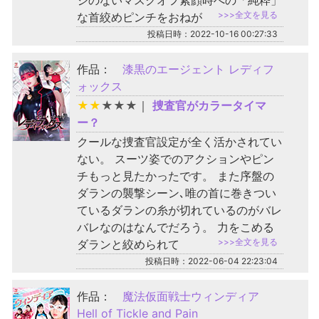
ジのないマスクオフ素顔時への「純粋」
>>>全文を見る
な首絞めピンチをおねが
投稿日時：2022-10-16 00:27:33
作品：
漆黒のエージェント レディフ
ォックス
★
★
★
★
★
｜
捜査官がカラータイマ
ー？
クールな捜査官設定が全く活かされてい
ない。 スーツ姿でのアクションやピン
チもっと見たかったです。 また序盤の
ダランの襲撃シーン､唯の首に巻きつい
ているダランの糸が切れているのがバレ
バレなのはなんでだろう。 力をこめる
>>>全文を見る
ダランと絞められて
投稿日時：2022-06-04 22:23:04
作品：
魔法仮面戦士ウィンディア
Hell of Tickle and Pain