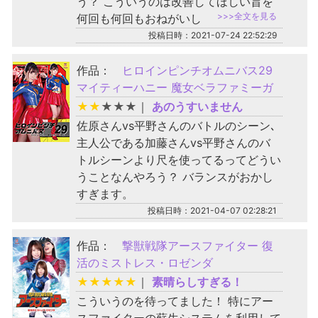
う？ こういうのは改善してほしい旨を
>>>全文を見る
何回も何回もおねがいし
投稿日時：2021-07-24 22:52:29
作品：
ヒロインピンチオムニバス29
マイティーハニー 魔女ベラファミーガ
★
★
★
★
★
｜
あのうすいません
佐原さんvs平野さんのバトルのシーン､
主人公である加藤さんvs平野さんのバ
トルシーンより尺を使ってるってどうい
うことなんやろう？ バランスがおかし
すぎます。
投稿日時：2021-04-07 02:28:21
作品：
撃獣戦隊アースファイター 復
活のミストレス・ロゼンダ
★
★
★
★
★
｜
素晴らしすぎる！
こういうのを待ってました！ 特にアー