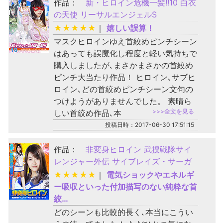
作品：
新・ヒロイン危機一髪!!10 白衣
の天使 リーサルエンジェルS
★
★
★
★
★
｜
嬉しい誤算！
マスクヒロインゆえ首絞めピンチシーン
はあっても誤魔化し程度と軽い気持ちで
購入しましたが､まさかまさかの首絞め
ピンチ大当たり作品！ ヒロイン､サブヒ
ロイン､どの首絞めピンチシーン文句の
つけようがありませんでした。 素晴ら
>>>全文を見る
しい首絞め作品､本
投稿日時：2017-06-30 17:51:15
作品：
非変身ヒロイン 武捜戦隊サイ
レンジャー外伝 サイブレイズ・サーガ
★
★
★
★
★
｜
電気ショックやエネルギ
ー吸収といった付加描写のない純粋な首
絞…
どのシーンも比較的長く､本当にこうい