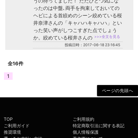
うの待ってました！ ただひとつ気にな
ったのは中盤､両手を拘束しておいての
ヘビによる首絞めのシーン絞めている桜
井奈津さんの「キャハハキャハハ」とい
った笑い声がしつこすぎた点でしょう
>>>全文を見る
か。絞めている桜井さんの
投稿日時：2017-06-18 23:16:45
全16件
1
TOP
ご利用規約
ご利用ガイド
特定商取引法に関する表記
推奨環境
個人情報保護