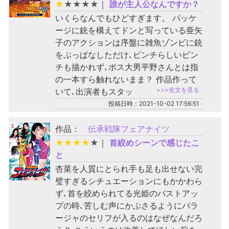
★
★
★
★
★
｜
誰が主人公なんですか？
いくらなんでもひどすぎます。 パッケ
ージに銃を構えてドンと写っている亜矢
子のアクションは序盤に雑魚ゾンビに銃
をぶっぱなしただけ､ピンチらしいピン
チも描かれず､ボス大男平野さんとは指
の一本すら触れないまま？ 作品作って
>>>全文を見る
いて､出演者もスタッ
投稿日時：2021-10-02 17:56:51
作品：
伝承戦隊フェアナイツ
★
★
★
★
★
｜
首絞めシーンで感じたこ
と
杏菜を人質にとられ手も足も出せない完
璧すぎるシチュエーションにもかかわら
ず､首を絞められてる光姫のバストアッ
プの時､苦しむ声にかぶさるようにバラ
ージャのセリフが入るのはなぜなんだろ