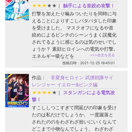
★
★
★
★
★
｜
触手による首絞め攻撃！
打撃を加えたり噛みついたりを同時に与
えることによりすこしバタバタした印象
を受けました。 マスクオフになるや首
絞めによるピンチのシーンうまく誤魔化
されてるように感じるのは気のせいでし
ょうか？ 素顔ヒロインへの電気や打撃､
>>>全文を見る
エネルギー吸などを
投稿日時：2021-12-25 18:45:01
作品：
非変身ヒロイン 武捜戦隊サイ
レンジャー イエロー&ピンク編
★
★
★
★
★
｜
スタンガンによる電気攻
撃！
すこししつこすぎて間延びの印象を受け
たのは私だけでしょうか。 一度蹴落と
されたののをわざわざ拾いにいくなんて
どこまで小物なんでしょう。 わざわざ