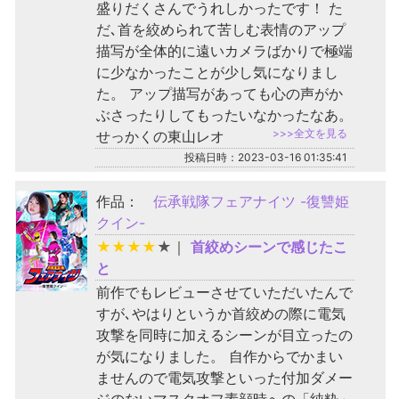
盛りだくさんでうれしかったです！ た
だ､首を絞められて苦しむ表情のアップ
描写が全体的に遠いカメラばかりで極端
に少なかったことが少し気になりまし
た。 アップ描写があっても心の声がか
ぶさったりしてもったいなかったなあ。
>>>全文を見る
せっかくの東山レオ
投稿日時：2023-03-16 01:35:41
作品：
伝承戦隊フェアナイツ -復讐姫
クイン-
★
★
★
★
★
｜
首絞めシーンで感じたこ
と
前作でもレビューさせていただいたんで
すが､やはりというか首絞めの際に電気
攻撃を同時に加えるシーンが目立ったの
が気になりました。 自作からでかまい
ませんので電気攻撃といった付加ダメー