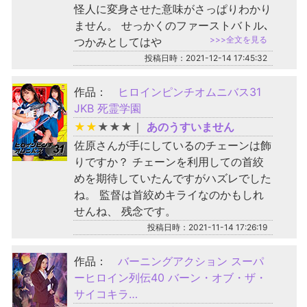
怪人に変身させた意味がさっぱりわかり
ません。 せっかくのファーストバトル､
>>>全文を見る
つかみとしてはや
投稿日時：2021-12-14 17:45:32
作品：
ヒロインピンチオムニバス31
JKB 死霊学園
★
★
★
★
★
｜
あのうすいません
佐原さんが手にしているのチェーンは飾
りですか？ チェーンを利用しての首絞
めを期待していたんですがハズレでした
ね。 監督は首絞めキライなのかもしれ
せんね、 残念です。
投稿日時：2021-11-14 17:26:19
作品：
バーニングアクション スーパ
ーヒロイン列伝40 バーン・オブ・ザ・
サイコキラ…