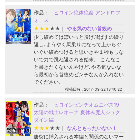
作品：
ヒロイン絶体絶命 アンドロフ
ォース
★
★
★
★
★
｜
やる気のない首絞め
少し絞めてはぽいっと投げ飛ばすの繰り
返し､ようやく馬乗りになって上からぐ
いぐい絞めつけると思いきや１秒もしな
いで力で跳ね返される始末。 こんなこ
と書きたくないんやけど､やる気ないな
ら最初から首絞めピンチなんか入れない
でください。
投稿日時：2017-09-22 18:40:22
作品：
ヒロインピンチオムニバス19
太陽の戦士レオーナ 夏休み魔人シュク
ダイン編
★
★
★
★
★
｜
なんともったいない！
唐突に挿入される本編と関係のないマー