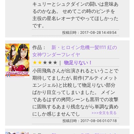
キュリーとシュクダインの闘いは意味あ
るのかなあ。 せめてこの時のピンチを
主役の星名レオーナでやってほしかった
です。
投稿日時：2017-08-28 14:49:54
作品：
新・ヒロイン危機一髪!!11 紅の
女神ワンダーフレイヤ
★
★
★
★
★
｜
物足りない！
小田飛鳥さんが出演されるということで
期待してましたが､前作(アルティメット
エンジェル)と比較して物足りない部分
ばかり目立ってしまいました。 メイン
であるはずの拷問シーンも黒羽での攻撃
に固執するあまり残念ながら単調な責め
>>>全文を見る
にしか感じませんでし
投稿日時：2017-08-06 01:07:18