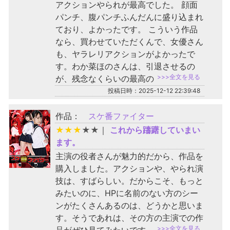
アクションやられが最高でした。 顔面
パンチ、腹パンチふんだんに盛り込まれ
ており、よかったです。 こういう作品
なら、買わせていただくんで、女優さん
も、ヤラレリアクションがよかったで
す。わか菜ほのさんは、引退させるの
>>>全文を見る
が、残念なくらいの最高の
投稿日時：2025-12-12 22:39:48
作品：
スケ番ファイター
★
★
★
★
★
｜
これから躊躇していまい
ます。
主演の役者さんが魅力的だから、作品を
購入しました。アクションや、やられ演
技は、すばらしい。だからこそ、もっと
みたいのに、HPに名前のない方のシー
ンがたくさんあるのは、どうかと思いま
す。そうであれは、その方の主演での作
>>>全文を見る