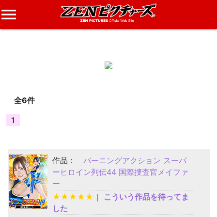
menu
おまつ
さんのレビュー
全6件
1
作品：
バーニングアクション スーパ
ーヒロイン列伝44 国際捜査官メイファ
ー
★
★
★
★
★
｜
こういう作品を待ってま
した