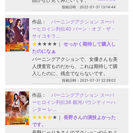
品がぜひ見てみたいです。
投稿日時：2022-01-31 13:14:44
作品：
バーニングアクション スーパ
ーヒロイン列伝40 バーン・オブ・ザ・
サイコキラ…
★
★
★
★
★
｜
せっかく期待して購入し
たのになぁ
バーニングアクションで、女優さんも美
人捜査官ものだから、これは期待して購
入したのに、残念でならないです。
投稿日時：2021-07-31 22:28:02
作品：
バーニングアクション スーパ
ーヒロイン列伝38 銀河バウンティーハ
ンター レ…
★
★
★
★
★
｜
長野さんの演技よかった
です。
長野じゅりあさんのアクションやられよ