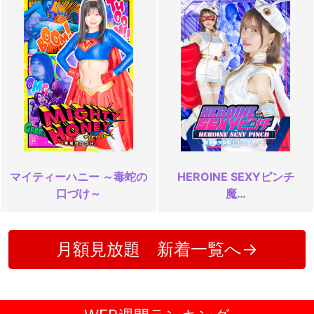
マイティーハニー ～毒蛇の
HEROINE SEXYピンチ
口づけ～
魔…
月額見放題 新着一覧へ→