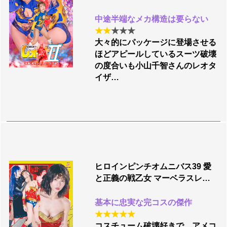
中途半端なメカ構造は要らない
★
★
★
★
★
大々的にパッケージに登場させる
ほどアピールしているスーツ破壊
の度合いも小山千智さんのレオタ
イザ…
ヒロインピンチオムニバス39 愛
と正義の戦乙女 マーベラスレデ
ィ
基本に忠実な完コスの傑作
★
★
★
★
★
コスチューム破壊好きで、アメコ