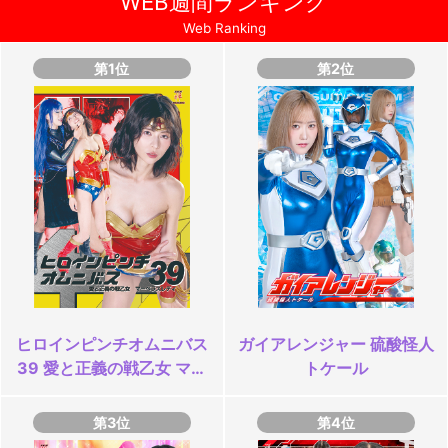
WEB週間ランキング
Web Ranking
第1位
第2位
ヒロインピンチオムニバス
ガイアレンジャー 硫酸怪人
39 愛と正義の戦乙女 マー
トケール
ベラスレディ
第3位
第4位