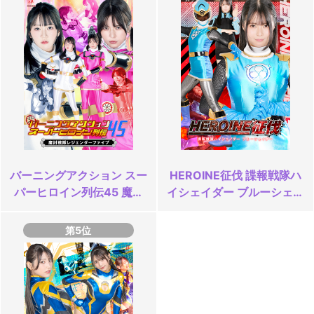
バーニングアクション スー
HEROINE征伐 諜報戦隊ハ
パーヒロイン列伝45 魔討
イシェイダー ブルーシェイ
戦隊レジェンダーファイブ
ダー
第5位