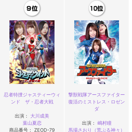
忍者特捜ジャスティーウィ
撃獣戦隊アースファイター
ンド ザ・忍者大戦
復活のミストレス・ロゼン
ダ
出演：
大川成美
葉山夏恋
出演：
嶋村瞳
商品番号： ZEOD-79
馬場さおり（荒ぶる神々）