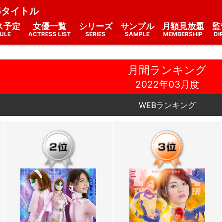
5タイトル
ス予定
女優一覧
シリーズ
サンプル
月額見放題
監
ULE
ACTRESS LIST
SERIES
SAMPLE
MEMBERSHIP
DI
月間ランキング
2022年03月度
WEBランキング