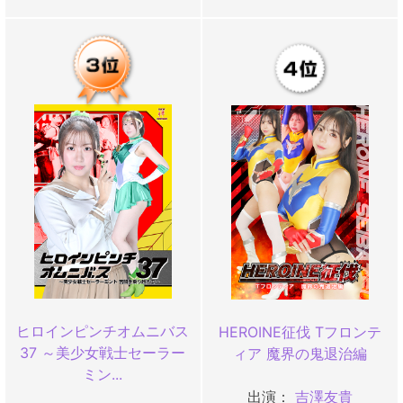
ヒロインピンチオムニバス
HEROINE征伐 Tフロンテ
37 ～美少女戦士セーラー
ィア 魔界の鬼退治編
ミン...
出演：
吉澤友貴