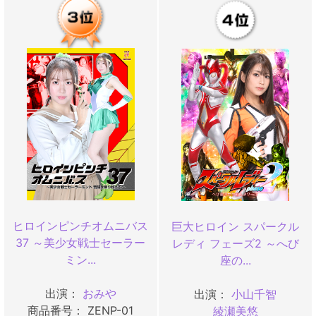
ヒロインピンチオムニバス
巨大ヒロイン スパークル
37 ～美少女戦士セーラー
レディ フェーズ2 ～へび
ミン...
座の...
出演：
おみや
出演：
小山千智
商品番号： ZENP-01
綾瀬美悠